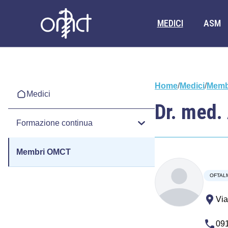
MEDICI
ASM
Home
/
Medici
/
Memb
Medici
Dr. med. 
Formazione continua
Membri OMCT
OFTAL
Via
091