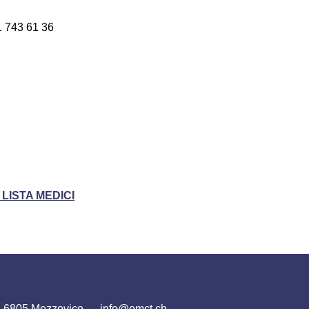
 743 61 36
LISTA MEDICI
i, 6805 Mezzovico
info@omct.ch