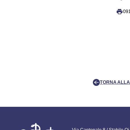
091
TORNA ALLA 
Via Cantonale 8 / Stabile Q